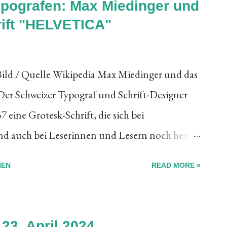
ypografen: Max Miedinger und
 Besuchende sind erfüllt von Herzblut und
ift "HELVETICA"
stellten Werken spürt man an, dass sie mit
 Motto für die Ausgabe 2025 ist gut gewählt,
Bild / Quelle Wikipedia Max Miedinger und das
den sich am Herzblut-Flair der Hamburger
Der Schweizer Typograf und Schrift-Designer
rs erfreuen können. Schon jetzt viel ...
 eine Grotesk-Schrift, die sich bei
nd auch bei Leserinnen und Lesern noch heute
 weltweit und in vielen Sprachen grösster
HEN
READ MORE »
stalten und nicht bis zum Lebensende
ammenfummeln.» Max Miedinger, Typograf und
bis 1980 Start in Zürich Max Miedinger wurde
23. April 2024