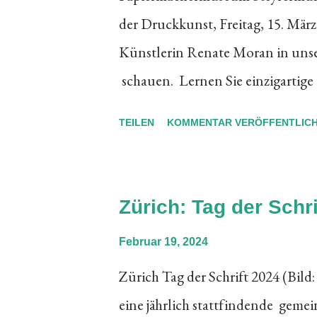
der Druckkunst, Freitag, 15. März
Aktionen und Events auf, an den
Künstlerin Renate Moran in unser
Druckkunst erleben kann. Per Kli
schauen. Lernen Sie einzigartig
Wissenswerte zum Tag der Druckk
Künstler:innen im Rahmen v
TEILEN
KOMMENTAR VERÖFFENTLIC
Renate Moran hält im Rahmen des
Workshop für Kunstschaffende ab.
18:00 Uhr Liebe Leserinnen und
Zürich: Tag der Schri
Steyerermühl ist wahrlich ein Hig
Februar 19, 2024
Druckkunst in den historischen G
Zürich Tag der Schrift 2024 (Bild:
Selbstverständlich ist es ein Pap
eine jährlich stattfindende geme
Handschöpferei und eine Robert'