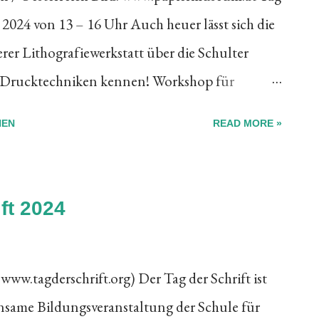
 2024 von 13 – 16 Uhr Auch heuer lässt sich die
en jedefrau und jedermann originale
er Lithografiewerkstatt über die Schulter
ck unten können Sie sich über alles
e Drucktechniken kennen! Workshop für
unst...
om TAG DER DRUCKKUNST Die Künstlerin
HEN
READ MORE »
 Tages der Druckkunst einen kostenfreien
 Termin: Sonntag, 17. März 2024 von 10:00 –
 Leser Das Papiermachermuseum in
ft 2024
hlight als österreichisches Museum der
emäuern der alten Papierfabrik.
 www.tagderschrift.org) Der Tag der Schrift ist
iermacher-Museum. Es gibt dort eine
insame Bildungsveranstaltung der Schule für
sche Papiermaschine zu sehen. Darüber hinaus