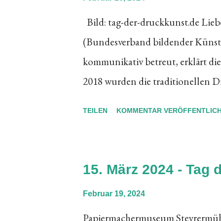
typoinfo.ch
Bild: tag-der-druckkunst.de Lie
(Bundesverband bildender Künstl
kommunikativ betreut, erklärt di
2018 wurden die traditionellen D
immateriellen Kulturerbes der
TEILEN
KOMMENTAR VERÖFFENTLIC
Seit diesem epochalen Ereignis fin
März der Tag der Druckkunst statt.
geworden, dass verschiedenste 
15. März 2024 - Tag 
praxisnah zeigen, wie lebendig di
Februar 19, 2024
traditionellen Techniken Hoch-, T
Papiermachermuseum Steyrermühl
experimentellen Druckkunst. Auf 