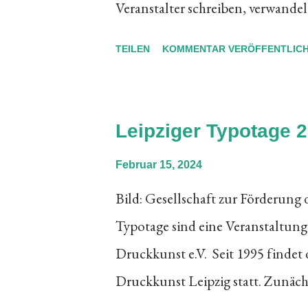
Veranstalter schreiben, verwandel
Loeb in der Berner Innenstadt in 
TEILEN
KOMMENTAR VERÖFFENTLIC
Designerinnen und Designern vo
interdisziplinär und nachhaltig t
Erfahrungen dürfte auch der dies
Leipziger Typotage 
Akteurinnen und Akteure, für die
Februar 15, 2024
Entstehungsprozess liegt und das
Bild: Gesellschaft zur Förderung 
auch Passantinnen und Passanten
Typotage sind eine Veranstaltung
kreativer Gestaltung direkt sicht-
Druckkunst e.V. Seit 1995 findet
Bern informiert auf seiner Website
Druckkunst Leipzig statt. Zunächs
bis zum 25...