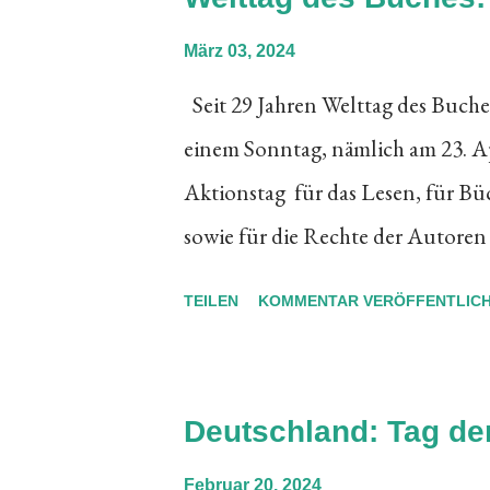
am 24. Dezember 1910 in Zürich g
März 03, 2024
besuchte. Im Alter von 16 Jahren v
Seit 29 Jahren Welttag des Buch
Jacques Bollmann AG in Zürich al
einem Sonntag, nämlich am 23. A
erlernen. Der Schriftsetzer im d
Aktionstag für das Lesen, für Bü
(Hochdruck) war befasst mit der Er
sowie für die Rechte der Autoren
global verbreiteten WELTAG DE
TEILEN
KOMMENTAR VERÖFFENTLIC
Jahren wird diese sympathische 
am 23. April ausgerichtet. Inform
Anlässe, Aktionen, Lesungen, die
Deutschland: Tag de
werden. Viel Freude an diesem b
Februar 20, 2024