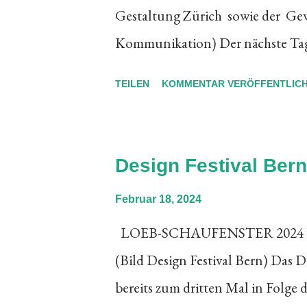
Gestaltung Zürich sowie der Gew
beherbergt die Kulturstätte ein
Kommunikation) Der nächste Tag d
Werkstatt. Neben der Pflege und 
statt. Untenstehend finden Sie p
TEILEN
KOMMENTAR VERÖFFENTLIC
Informationen und Fakten über d
Copyright tagderschrift.org
Design Festival Ber
Februar 18, 2024
LOEB-SCHAUFENSTER 2024 Desig
(Bild Design Festival Bern) Das De
bereits zum dritten Mal in Folge 