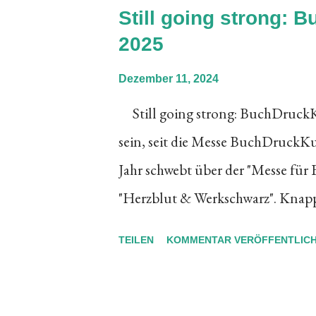
s
Still going strong:
t
2025
s
Dezember 11, 2024
Still going strong: BuchDruckK
sein, seit die Messe BuchDruckKu
Jahr schwebt über der "Messe für 
"Herzblut & Werkschwarz". Knappe
Atmosphäre nicht umschreiben, 
TEILEN
KOMMENTAR VERÖFFENTLIC
Messebesuch jeweils in ihren Bann
in schwarz gedruckt, wohltuend 
aber verbindet an dieser Messe all