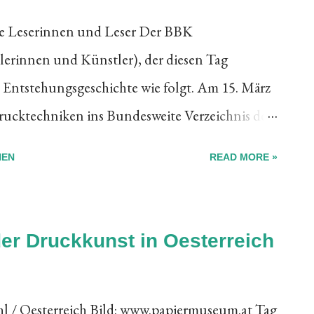
be Leserinnen und Leser Der BBK
erinnen und Künstler), der diesen Tag
e Entstehungsgeschichte wie folgt. Am 15. März
rucktechniken ins Bundesweite Verzeichnis des
 deutschen UNESCO-Kommission aufgenommen.
HEN
READ MORE »
det jeweils Deutschland weit jährlich am 15.
 Inzwischen ist es bereits zur festen Tradition
Akteurinnen und Akteure dem Publikum
der Druckkunst in Oesterreich
e Druckkunst im 21. Jahrhundert ist - von den
ief-, Flachdruck u.a. bis hin zur
 / Oesterreich Bild: www.papiermuseum.at Tag
seiner Website listet der BBK die zahlreichen