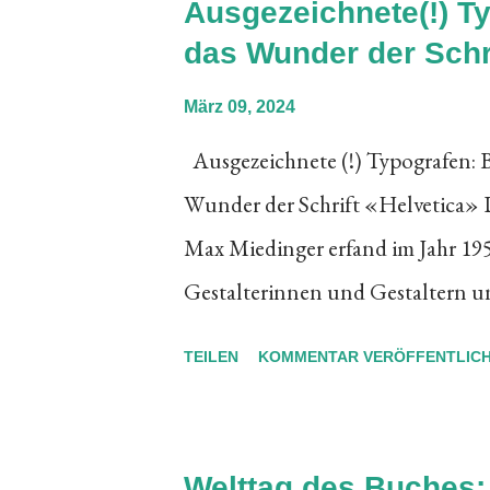
Ausgezeichnete(!) T
der Luft: Ausstellende, wie auch
das Wunder der Schr
selbstverständlich auch den ausge
März 09, 2024
Herzblut gemacht sind. Also: Das
Ausgezeichnete (!) Typografen: 
Besucherinnen und Besucher wer
Wunder der Schrift «Helvetica» 
BuchDruckKunst wiederum besonde
Max Miedinger erfand im Jahr 1957
Gestalterinnen und Gestaltern u
– unter dem Namen «Helvetica» –
TEILEN
KOMMENTAR VERÖFFENTLIC
Beliebtheit erfreut. «Ich will ge
Kolumnen auf Satzschiffen zus
Schrift-Gestalter, Zürich, 1910 
Welttag des Buches: 