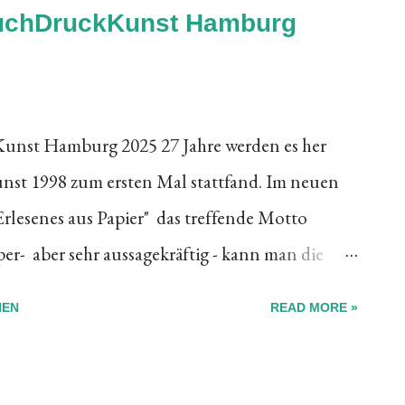
 BuchDruckKunst Hamburg
unst Hamburg 2025 27 Jahre werden es her
nst 1998 zum ersten Mal stattfand. Im neuen
Erlesenes aus Papier" das treffende Motto
r- aber sehr aussagekräftig - kann man die
die Besucherinnen und Besucher beim
HEN
READ MORE »
 zieht. Werkschwarz dominiert, denn vieles ist
durchsetzt mit bunten Ausnahmen. Herzblut
e Beteiligten, ja Herzblut spürt man förmlich in