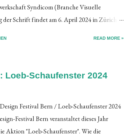
erkschaft Syndicom (Branche Visuelle
 Druckereimuseum und eine druckgrafische
er Schrift findet am 6. April 2024 in Zürich
Hege der Druck-Geschichte werde...
er Klick direkt Zugang zu den ausführlichen
HEN
READ MORE »
en spannenden Tag der Schrift 2024 in Zürich
n: Loeb-Schaufenster 2024
n Festival Bern / Loeb-Schaufenster 2024
sign-Festival Bern veranstaltet dieses Jahr
die Aktion "Loeb-Schaufenster". Wie die