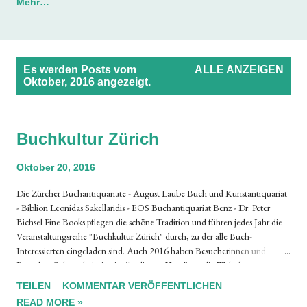
Mehr…
P
Es werden Posts vom
ALLE ANZEIGEN
o
Oktober, 2016 angezeigt.
s
t
Buchkultur Zürich
s
Oktober 20, 2016
Die Zürcher Buchantiquariate - August Laube Buch und Kunstantiquariat
- Biblion Leonidas Sakellaridis - EOS Buchantiquariat Benz - Dr. Peter
Bichsel Fine Books pflegen die schöne Tradition und führen jedes Jahr die
Veranstaltungsreihe "Buchkultur Zürich" durch, zu der alle Buch-
Interessierten eingeladen sind. Auch 2016 haben Besucherinnen und
Besucher Gelegenheit, in vier fundierten Vorträgen die Welt des
Buches anhand von interessanten Spezialgebieten kennen zu lernen. Die
TEILEN
KOMMENTAR VERÖFFENTLICHEN
vier Vorträge: Sensation in Farbe : Photochrom-Reisebilder um 1900
READ MORE »