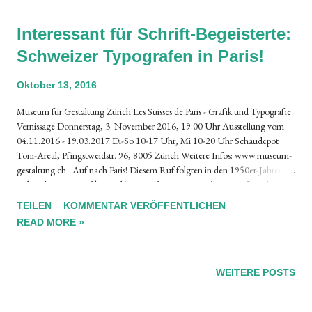
Interessant für Schrift-Begeisterte:
Schweizer Typografen in Paris!
Oktober 13, 2016
Museum für Gestaltung Zürich Les Suisses de Paris - Grafik und Typografie
Vernissage Donnerstag, 3. November 2016, 19.00 Uhr Ausstellung vom
04.11.2016 - 19.03.2017 Di-So 10-17 Uhr, Mi 10-20 Uhr Schaudepot
Toni-Areal, Pfingstweidstr. 96, 8005 Zürich Weitere Infos: www.museum-
gestaltung.ch Auf nach Paris! Diesem Ruf folgten in den 1950er-Jahren
viele Schweizer Grafiker und Typografen. Dort erreichten sie oft wichtige
Schlüsselpositionen: So Peter Knapp und Jean Widmer bei den Galeries
TEILEN
KOMMENTAR VERÖFFENTLICHEN
Lafayette oder Adrian Frutiger bei der Schriftgiesserei Deberny & Peigneot.
READ MORE »
Die Schweizer füllten mit ihrer modernen Ausbildung, die in Paris damals
noch fehlte, eine Lücke. Entsprechend engagierten sie sich auch in der
Lehre. Im Gegenzug bot ihnen Paris ein internationales Umfeld mit
spannenden Aufgaben. Die Ausstellung zeigt Kreationen der wichtigsten
WEITERE POSTS
Gestalter im Austausch mit ihren Pariser Kollegen und stellt von Schweizern
geprägte Designschulen vor. Zu sehen sind Ar...