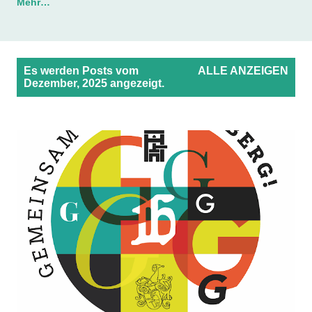
Mehr…
P
Es werden Posts vom
ALLE ANZEIGEN
o
Dezember, 2025 angezeigt.
s
t
s