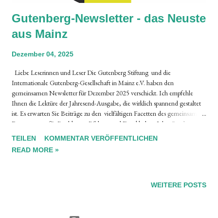
Gutenberg-Newsletter - das Neuste
aus Mainz
Dezember 04, 2025
Liebe Leserinnen und Leser Die Gutenberg Stiftung und die
Internationale Gutenberg-Gesellschaft in Mainz e.V. haben den
gemeinsamen Newsletter für Dezember 2025 verschickt. Ich empfehle
Ihnen die Lektüre der Jahresend-Ausgabe, die wirklich spannend gestaltet
ist. Es erwarten Sie Beiträge zu den vielfältigen Facetten des gemeinsamen
Engagements für Buchkunst, Bildung und Druckkultur. Ich wünsche
Ihnen viel Spass beim Lesen der Texte, die in deutscher und englischer
TEILEN
KOMMENTAR VERÖFFENTLICHEN
Sprache zur Verfügung stehen. Bruno Sidler, typoinfo.ch Gutenberg
READ MORE »
Newsletter 12|2025 Gem...
WEITERE POSTS