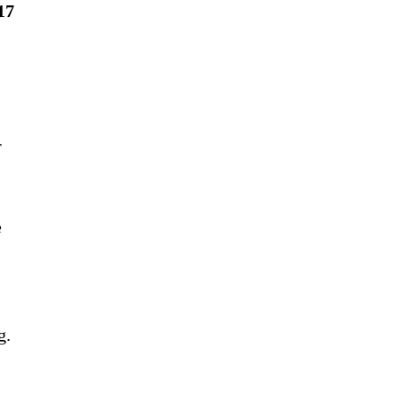
17
r
e
g.