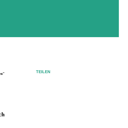
TEILEN
en"
ch