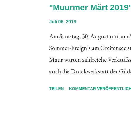
s
"Muurmer Märt 2019"
t
Juli 06, 2019
s
Am Samstag, 30. August und am S
Sommer-Ereignis am Greifensee s
Maur warten zahlreiche Verkaufs
auch die Druckwerkstatt der Gil
interessierte Besucherinnen und B
TEILEN
KOMMENTAR VERÖFFENTLIC
Gilde Gutenberg demonstrieren 
praxisbezogen die revolutionäre
hat, kann vor Ort selber setzen 
gleichen Ort ist auch der Kupfers