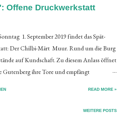
: Offene Druckwerkstatt
onntag 1. September 2019 findet das Spät-
tatt: Der Chilbi-Märt Muur. Rund um die Burg
stände auf Kundschaft. Zu diesem Anlass öffnet
de Gutenberg ihre Tore und empfängt
esucher. Bleisatz / Buchdruck: Mitglieder der
HEN
READ MORE »
den Besucherinnen und Besuchern
 Erfindung von Johannes Gutenberg. Wer Lust
WEITERE POSTS
und drucken. Kupferstich / Kupferdruck: Am
techer Jan Leiser anwesend, der das Publikum in