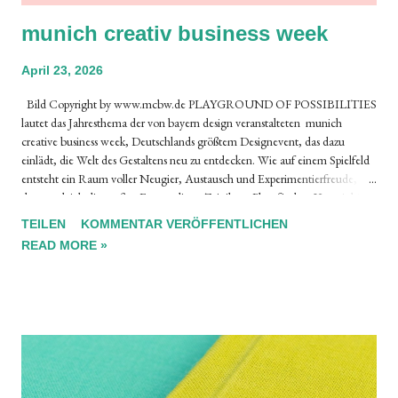
munich creativ business week
April 23, 2026
Bild Copyright by www.mcbw.de PLAYGROUND OF POSSIBILITIES
lautet das Jahresthema der von bayern design veranstalteten munich
creative business week, Deutschlands größtem Designevent, das dazu
einlädt, die Welt des Gestaltens neu zu entdecken. Wie auf einem Spielfeld
entsteht ein Raum voller Neugier, Austausch und Experimentierfreude, in
dem zugleich die großen Fragen dieser Zeit ihren Platz finden. Vom 4. bis
10. Mai öffnet die mcbw zum 15. Mal ihre Türen und präsentiert im
TEILEN
KOMMENTAR VERÖFFENTLICHEN
Rahmen des Jubiläumsjahres gemeinsam mit zahlreichen
READ MORE »
Programmpartner:innen im Herzen Münchens ein interaktives Programm
voller Möglichkeiten zur aktiven Mitwirkung. FACTS 2026 Mit Ihrem
Klick auf den untenstehenden Link gelangen Sie direkt zu den wichtigen
Informationen für die Planung Ihres erfolgreichen Besuchs der munich
creatve business week munic creative business week - Facts 2026 Copyright
by www.mcbw.de