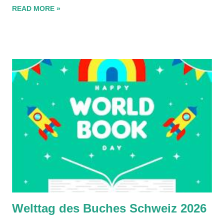
Techniken weiterqualifizieren, ihre Fähigkeiten und Kenntnisse vertiefen,
READ MORE »
sich überprüfen und anregen, sich mit anderen austauschen und Wege
gehen, die Ihnen im Alltag meist versagt bleiben – in kreativer Praxis und
Selbstreflexion, fern von Berufsalltag, fern von Routine, Zeit- und
Leistungsdruck. Für Menschen mit Freude am Papier Neben der
hochkarätigen Weiterbildung für Fachkräfte aus der Buchbinderzunft bietet
das cbl seit einiger Zeit immer wieder auch Kurse für Laien an, in denen
Menschen mit Fr...
Welttag des Buches Schweiz 2026