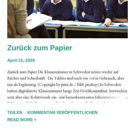
Zurück zum Papier
April 13, 2026
Zurück zum Papier Die Klassenzimmer in Schweden setzen wieder auf
Bücher und Schreibstift . Die Tablets sind nach wie vor in Gebrauch, aber
nur als Ergänzung. (Copyright by print.de / Bild: pixabay) In Schweden
hatten digitalisierte Klassenzimmer lange Zeit Hochkonjunktur. Inzwischen
setzt aber eine Kehrtwende ein - mit bemerkenswerten Erkenntnissen für
Bildung und Mediennutzung. Die Branchenzeitschrift print.de hat neulich
zu diesem Thema einen spannenden Artikel veröffentlicht, den wir unseren
TEILEN
KOMMENTAR VERÖFFENTLICHEN
Leserinnen und Lesern zur Lektüre empfehlen. Bruno Sidler, typoinfo.ch
READ MORE »
Mit Ihrem Klick auf den untenstehenden Link kommen Sie direkt zum
interessanten Text von print.de mit dem Titel Zurück zum Papier