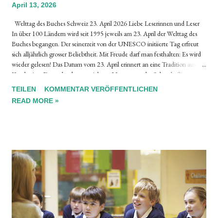
April 13, 2026
Welttag des Buches Schweiz 23. April 2026 Liebe Leserinnen und Leser
In über 100 Ländern wird seit 1995 jeweils am 23. April der Welttag des
Buches begangen. Der seinerzeit von der UNESCO initiierte Tag erfreut
sich alljährlich grosser Beliebtheit. Mit Freude darf man festhalten: Es wird
wieder gelesen! Das Datum vom 23. April erinnert an eine Tradition aus
Katalonien: Dort schenkt man sich am Namenstag des Schutzheiligen St.
Georg Rosen und Bücher. Das wäre eigentlich schon Grund genug, das
TEILEN
KOMMENTAR VERÖFFENTLICHEN
Lesen und die Bücher besonders zu ehren. Ausserdem ist aber der 23. April
READ MORE »
auch der Todestag von zwei Leuchttürmen der Weltliteratur, nämlich von
William Shakespeare und von Miguel de Cervantes. Auch am 23. April
2026 wird in den beteiligten Ländern wieder viel Spannendes und
Wissenswertes rund um das Lesen und das Buch für ein interessiertes
Publikum angeboten, um die Freude am Lesen zu verbreiten und
Geschichten miteinander zu teilen. Bruno Sidler, typoinfo.ch