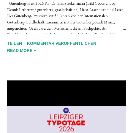
Gutenberg-Preis 2026 Pof. Dr. Erik Spiekermann (Bild Copyright by
Dennis Letbetter / gutenberg-gesellschaft.de) Liebe Leserinnen und Leser
Der Gutenberg-Preis wird seit 58 Jahren von der Internationalen
Gutenberg-Gesellschaft, zusammen mit der Gutenberg-Stadt Mainz,
ausgerichtet. Geehrt werden Menschen, die im Fachgebiet der
Druckkunst hervorragende Leistungen erbracht haben. Der Preis 2026 geht
an den Typografen und Gestalter Prof. Dr. h.c. Erik Spiekermann, der für
TEILEN
KOMMENTAR VERÖFFENTLICHEN
sein vielfältiges, gestalterisches Lebenswerk ausgezeichnet wird. Der Festakt
READ MORE »
findet am 20. Juni 2026 im kurfürstlichen Schloss Mainz statt. Bruno
Sidler, typoinfo.ch Mit einem Klick auf den untenstehenden Link können
Sie im Detail lesen, was die Stifter bewogen hat, Erik Spiekermann als
verdienten Preisträger zu küren. Warum erhält Erik Spiekermann den
Gutenberg-Preis 2026 ? Copyright by Internationale Gutenberg-
Gesellschaft e.V. (gutenberg-gesellschaft.de)