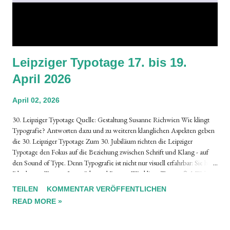
Leipziger Typotage 17. bis 19.
April 2026
April 02, 2026
30. Leipziger Typotage Quelle: Gestaltung Susanne Richwien Wie klingt
Typografie? Antworten dazu und zu weiteren klanglichen Aspekten geben
die 30. Leipziger Typotage Zum 30. Jubiläum richten die Leipziger
Typotage den Fokus auf die Beziehung zwischen Schrift und Klang - auf
den Sound of Type. Denn Typografie ist nicht nur visuell erfahrbar: Sie hat
Rhythmus, Tempo, Lautstärke und Pausen. Wie klingt Typografie? Welche
akustischen, musikalischen oder sprachlichen Qualitäten stecken in
TEILEN
KOMMENTAR VERÖFFENTLICHEN
Buchstaben, Worten und Schriften? Und wie beeinflussen Klang, Stimme
READ MORE »
und Rhythmus unsere Wahrnehmung von Schrift? Mit einem Klick auf den
untenstehenden Link erfahren Sie alles über das vielfältige und spannende
Programm sowie über weitere wichtige Einzelheiten Leipziger Typotage