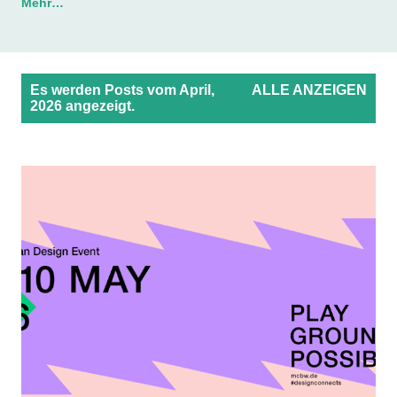
Mehr…
P
Es werden Posts vom April,
ALLE ANZEIGEN
o
2026 angezeigt.
s
t
s